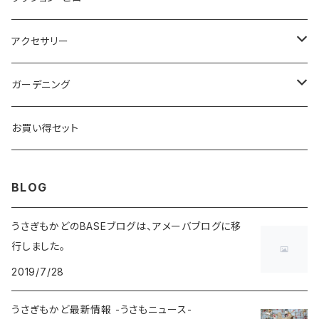
貯金箱
大型（100センチ以上）
抱き枕
アクセサリー
小物入れ
ネックピロー
ヘアアクセサリー
ガーデニング
飾り皿
腰枕
ペンダント・ネックレス
ガーデンオーナメント
お買い得セット
その他
クッション
ブローチ
鉢植え
BLOG
ブレスレット
その他
うさぎもかどのBASEブログは、アメーバブログに移
行しました。
指輪・リング
2019/7/28
ピアス・イヤリング
うさぎもかど最新情報 -うさもニュース-