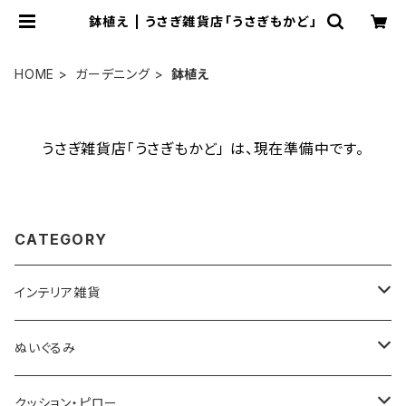
鉢植え | うさぎ雑貨店「うさぎもかど」
HOME
ガーデニング
鉢植え
うさぎ雑貨店「うさぎもかど」 は、現在準備中です。
CATEGORY
インテリア雑貨
小型オブジェ（20センチ未満）
ぬいぐるみ
中型オブジェ（20センチ以上）
中型（50センチから100センチ未満）
クッション・ピロー