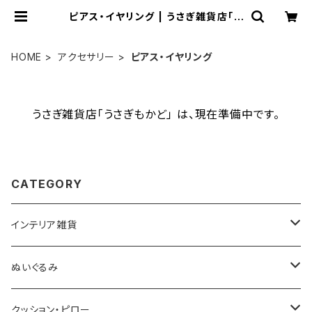
ピアス・イヤリング | うさぎ雑貨店「う
さぎもかど」
HOME
アクセサリー
ピアス・イヤリング
うさぎ雑貨店「うさぎもかど」 は、現在準備中です。
CATEGORY
インテリア雑貨
小型オブジェ（20センチ未満）
ぬいぐるみ
中型オブジェ（20センチ以上）
中型（50センチから100センチ未満）
クッション・ピロー