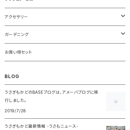
貯金箱
大型（100センチ以上）
抱き枕
アクセサリー
小物入れ
ネックピロー
ヘアアクセサリー
ガーデニング
飾り皿
腰枕
ペンダント・ネックレス
ガーデンオーナメント
お買い得セット
その他
クッション
ブローチ
鉢植え
BLOG
ブレスレット
その他
うさぎもかどのBASEブログは、アメーバブログに移
行しました。
指輪・リング
2019/7/28
ピアス・イヤリング
うさぎもかど最新情報 -うさもニュース-